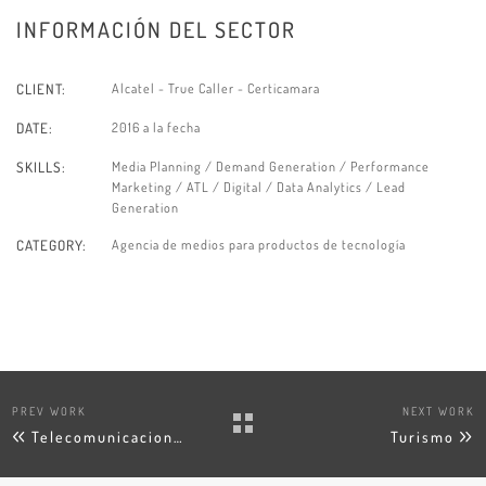
INFORMACIÓN DEL SECTOR
Alcatel - True Caller - Certicamara
CLIENT:
2016 a la fecha
DATE:
Media Planning / Demand Generation / Performance
SKILLS:
Marketing / ATL / Digital / Data Analytics / Lead
Generation
Agencia de medios para productos de tecnología
CATEGORY:
PREV WORK
NEXT WORK
Telecomunicaciones
Turismo