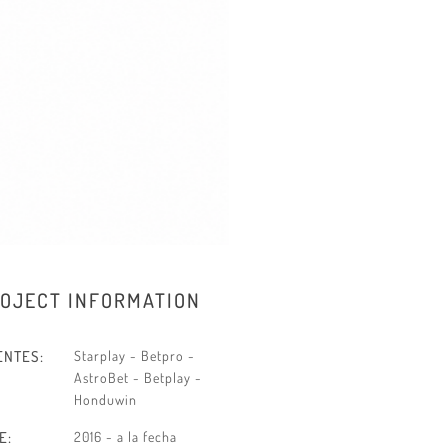
OJECT INFORMATION
ENTES:
Starplay - Betpro -
AstroBet - Betplay -
Honduwin
E:
2016 - a la fecha