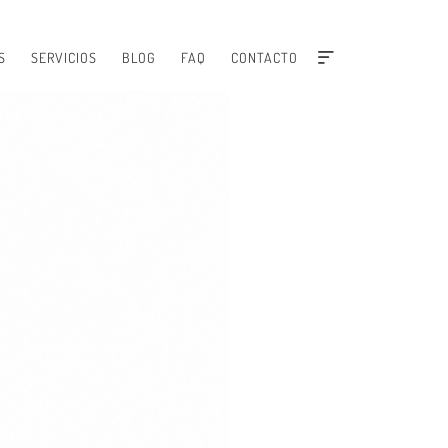
S
SERVICIOS
BLOG
FAQ
CONTACTO